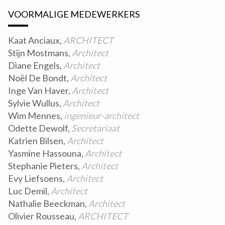
VOORMALIGE MEDEWERKERS
Kaat Anciaux,
ARCHITECT
Stijn Mostmans,
Architect
Diane Engels,
Architect
Noël De Bondt,
Architect
Inge Van Haver,
Architect
Sylvie Wullus,
Architect
Wim Mennes,
ingenieur-architect
Odette Dewolf,
Secretariaat
Katrien Bilsen,
Architect
Yasmine Hassouna,
Architect
Stephanie Pieters,
Architect
Evy Liefsoens,
Architect
Luc Demil,
Architect
Nathalie Beeckman,
Architect
Olivier Rousseau,
ARCHITECT