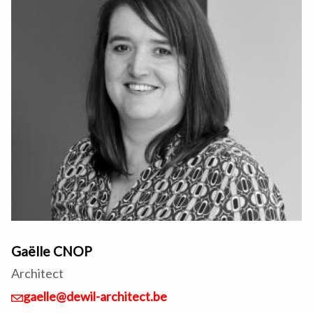
Gaëlle CNOP
Architect
gaelle@dewil-architect.be